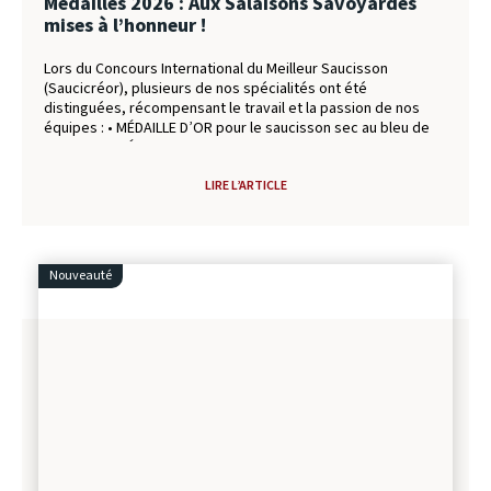
Médailles 2026 : Aux Salaisons Savoyardes
mises à l’honneur !
Lors du Concours International du Meilleur Saucisson
(Saucicréor), plusieurs de nos spécialités ont été
distinguées, récompensant le travail et la passion de nos
équipes : • MÉDAILLE D’OR pour le saucisson sec au bleu de
Bonneval • MÉDAILLE D’OR pour les grelots aux noix •
MÉDAILLE DE BRONZE pour le chorizo Ces distinctions
LIRE L’ARTICLE
viennent saluer notre engagement quotidien.
Nouveauté