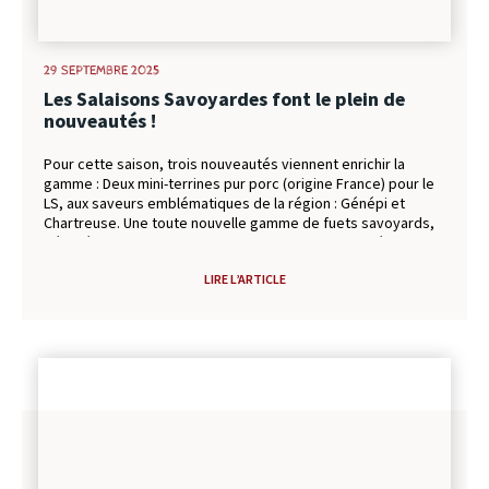
29 SEPTEMBRE 2025
Les Salaisons Savoyardes font le plein de
nouveautés !
Pour cette saison, trois nouveautés viennent enrichir la
gamme : Deux mini-terrines pur porc (origine France) pour le
LS, aux saveurs emblématiques de la région : Génépi et
Chartreuse. Une toute nouvelle gamme de fuets savoyards,
déclinés en trois recettes : nature, noisette et fumé.
Apprécié pour son goût inimitable, le fuet savoyard allie
LIRE L’ARTICLE
tradition charcutière et qualité. Élaboré à partir de viande de
porc origine France, il est délicatement assaisonné avec un
mélange d’épices unique qui lui donne toute sa personnalité.
Un saucisson sec supérieur pur porc (origine France), bridé à
la main saveur chorizo, pour les amateurs de caractère. Une
saison placée sous le signe de l’authenticité et du goût, à
savourer sans modération !