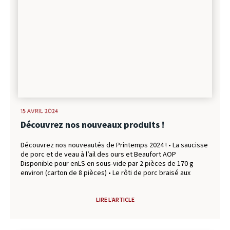
15 AVRIL 2024
Découvrez nos nouveaux produits !
Découvrez nos nouveautés de Printemps 2024 ! • La saucisse
de porc et de veau à l’ail des ours et Beaufort AOP
Disponible pour enLS en sous-vide par 2 pièces de 170 g
environ (carton de 8 pièces) • Le rôti de porc braisé aux
herbes de montagne Disponible pour le circuit TRAD en sous-
vide par 1 pièce de 1.8 kg environ (carton de 2 pièces) • Le
LIRE L’ARTICLE
diot sec au serpolet Disponible pour en LS en sous-vide par 4
pièces de 65 g (carton de 12 pièces) • Le diot sec à l’ail des
ours Disponible pour en LS en sous-vide par 4 pièces de 65 g
(carton de 12 pièces)