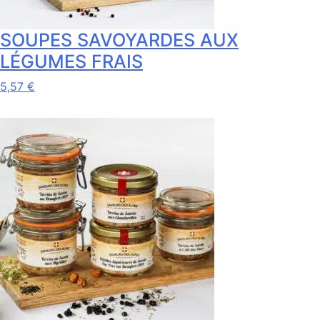
SOUPES SAVOYARDES AUX
LÉGUMES FRAIS
Ce
5,57
€
produit
a
plusieurs
variations.
Les
options
peuvent
être
choisies
sur
la
page
du