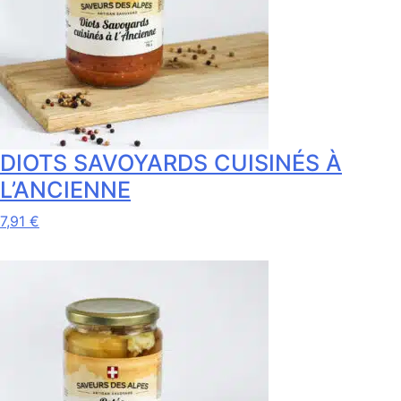
DIOTS SAVOYARDS CUISINÉS À
L’ANCIENNE
Ce
7,91
€
produit
a
plusieurs
variations.
Les
options
peuvent
être