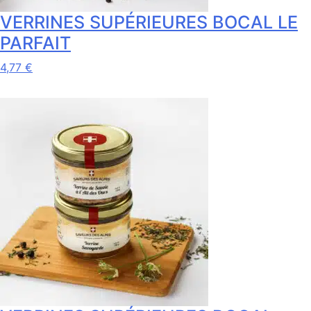
produit
VERRINES SUPÉRIEURES BOCAL LE
PARFAIT
Ce
4,77
€
produit
a
plusieurs
variations.
Les
options
peuvent
être
choisies
sur
la
page
du
produit