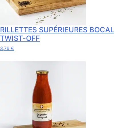
la
page
du
produit
RILLETTES SUPÉRIEURES BOCAL
TWIST-OFF
Ce
3,76
€
produit
a
plusieurs
variations.
Les
options
peuvent
être
choisies
sur
la