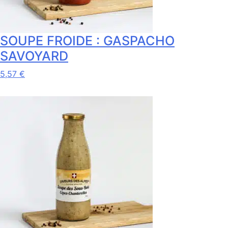
page
du
produit
SOUPE FROIDE : GASPACHO
SAVOYARD
5,57
€