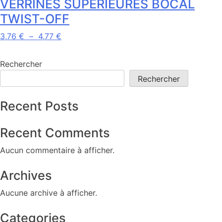
VERRINES SUPÉRIEURES BOCAL
TWIST-OFF
Plage
Ce
3,76
€
–
4,77
€
de
produit
prix :
a
Rechercher
3,76 €
plusieurs
Rechercher
à
variations.
4,77 €
Les
Recent Posts
options
peuvent
Recent Comments
être
choisies
Aucun commentaire à afficher.
sur
la
Archives
page
du
Aucune archive à afficher.
produit
Categories